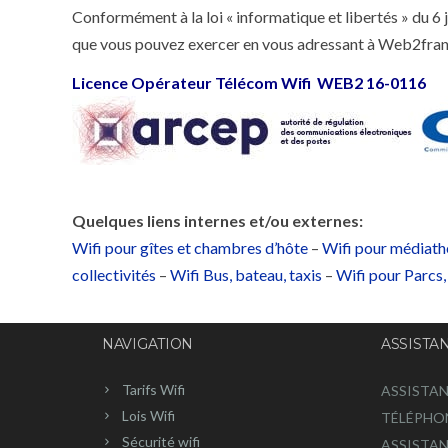
Conformément à la loi « informatique et libertés » du 6 
que vous pouvez exercer en vous adressant à Web2fra
Licence Opérateur Télécom Wifi WEB2 16-0116
Quelques liens internes et/ou externes:
Wifi pour gîtes et chambres d’hôte
–
Wifi pour médiat
collectivités
–
Wifi Bus, bateau, taxis
–
Wifi pour Parcs
NAVIGATION
ASSISTA
Tarifs Wifi
ASSISTAN
Lois Wifi
TÉLÉPHO
Sécurité wifi
ASSISTAN