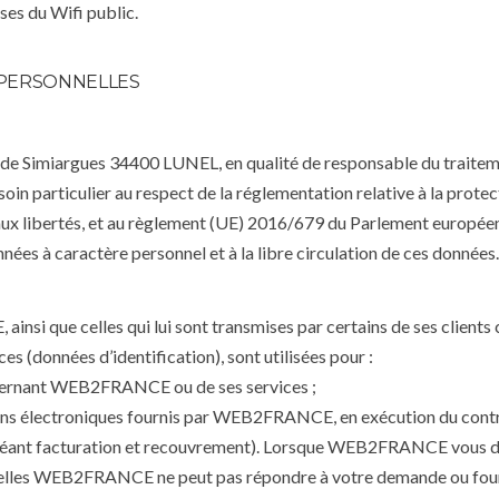
ses du Wifi public.
PERSONNELLES
de Simiargues 34400 LUNEL, en qualité de responsable du traitem
 soin particulier au respect de la réglementation relative à la prote
 aux libertés, et au règlement (UE) 2016/679 du Parlement européen 
ées à caractère personnel et à la libre circulation de ces données.
nsi que celles qui lui sont transmises par certains de ses client
es (données d’identification), sont utilisées pour :
ncernant WEB2FRANCE ou de ses services ;
 électroniques fournis par WEB2FRANCE, en exécution du contrat li
 échéant facturation et recouvrement). Lorsque WEB2FRANCE vous
uelles WEB2FRANCE ne peut pas répondre à votre demande ou fournir