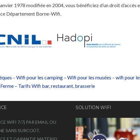
janvier 1978 modifiée en 2004, vous bénéficiez d’un droit d’accès e
nce Département Borne-Wifi.
hèques
–
Wifi pour les camping
–
Wifi pour les musées
–
wifi pour le
, Ferme –
Tarifs Wifi bar, restaurant, brasserie
NCE
SOLUTION WIFI
CE WIFI 7/7j PAR EMAIL OU
NE SANS SURCOÛT.
CE ET GARANTIE MATÉRIEL