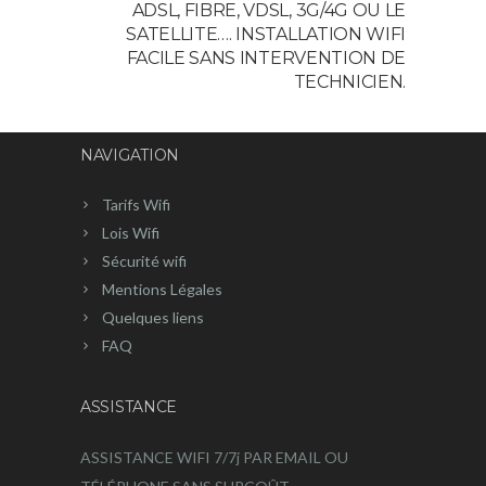
ADSL, FIBRE, VDSL, 3G/4G OU LE
SATELLITE…. INSTALLATION WIFI
FACILE SANS INTERVENTION DE
TECHNICIEN.
NAVIGATION
Tarifs Wifi
Lois Wifi
Sécurité wifi
Mentions Légales
Quelques liens
FAQ
ASSISTANCE
ASSISTANCE WIFI 7/7j PAR EMAIL OU